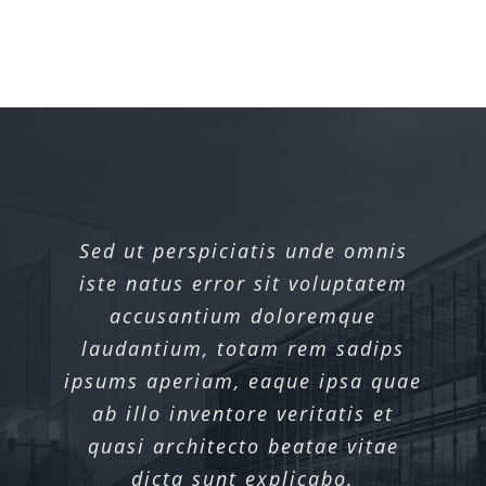
Sed ut perspiciatis unde omnis
Sed ut perspiciatis unde omnis
iste natus error sit voluptatem
iste natus error sit voluptatem
accusantium doloremque
accusantium doloremque
laudantium, totam rem sadips
laudantium, totam rem sadips
ipsums aperiam, eaque ipsa quae
ipsums aperiam, eaque ipsa quae
ab illo inventore veritatis et
ab illo inventore veritatis et
quasi architecto beatae vitae
quasi architecto beatae vitae
dicta sunt explicabo.
dicta sunt explicabo.